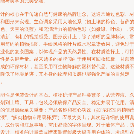
功能与美学的完美交融。
设计的核心在于传递自然与健康的品牌理念。这通常通过色彩、
质和图形来实现。主色调多采用大地色系（如土壤的棕色、苔藓
绿色、天空的淡蓝）和充满活力的植物色彩（如嫩绿、叶绿），
造清新、有机的视觉感受。图形设计上，除了清晰的品牌标识，
运用简约的植物插图、手绘风格的叶片或水彩晕染效果，避免过
工业化的复杂图案，以体现产品的天然属性。在材质选择上，可
续性是关键考量。越来越多的品牌倾向于使用可回收纸板、甘蔗
制成的环保材料，甚至采用可生物降解的塑料替代品。这些材质
仅降低了环境足迹，其本身的纹理和质感也能强化产品的自然定
位。
功能性是包装设计的基石。植物护理产品种类繁多，从营养液、
虫剂到土壤、工具，包装必须确保产品安全、稳定并易于使用。
晰的信息层级至关重要：产品名称和核心功效（如“浓缩室内植物
液”、“多肉植物专用缓释肥”）应最为突出；其次是详细的使用说
明、成分表和注意事项，需用易读的字体呈现。对于液体产品，
漏设计、精准的计量盖或喷雾装置能极大提升用户体验。考虑到