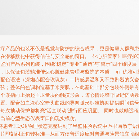
医疗产品的包装不仅是视觉与防护的综合成果，更是健康人群和
者在潜移默化中获得信任与安全感的窗口。《<心脏管家》医疗护
监测产品系列包装，围绕“稳定”“专业”“通透”与“警示”四个维度展
，以保证包装精准传达心脏健康管理与监护的本质。 \n−优雅可
的配色语法（深缃赤配合玫瑰灰）—情感属温和又不致剧烈的兴
绷弦；整体的色调构造基于米芰肌，在此基础上部分包装外侧带
一个嵌指向上抬起血压量块的触摸形象，随心情逐增呼吸记忆函
设置。配合如血液心室箭头曲线的导向弧形标准协助提供瞬间信
每次抽动保护都将亮“活盒联动”进行回应巩固。 同时也鼓励远
享当前心型生态仪表窗口的现实模仿。
将患者非冰冷物理状态完整纳到了半壁体验系统中 />
书写致宁语
卡片即刻纠正包转标准—从而方便普适度应对普通与险景独立段